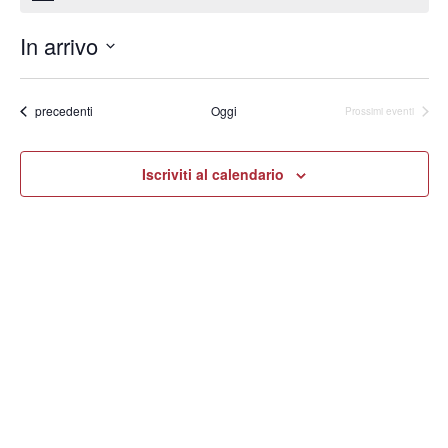
In arrivo
Seleziona
la
data.
Eventi
precedenti
Oggi
Prossimi eventi
Iscriviti al calendario