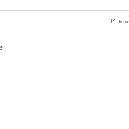
https:
e