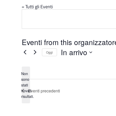
« Tutti gli Eventi
Eventi from this organizzator
In arrivo
Oggi
Seleziona
la
data.
Non
sono
stati
Notice
Eventi
precedenti
trovati
risultati.