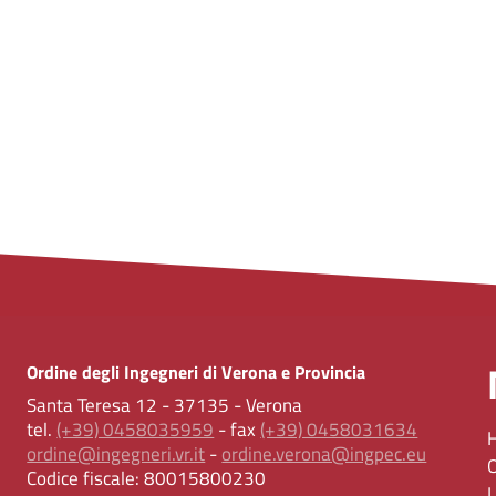
Ordine degli Ingegneri di Verona e Provincia
Santa Teresa 12 - 37135 - Verona
tel.
(+39) 0458035959
- fax
(+39) 0458031634
ordine@ingegneri.vr.it
-
ordine.verona@ingpec.eu
Codice fiscale:
80015800230