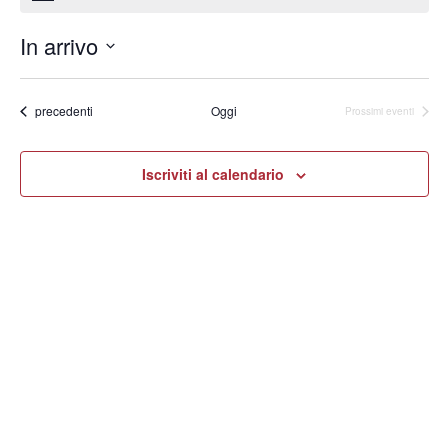
In arrivo
Seleziona
la
data.
Eventi
precedenti
Oggi
Prossimi eventi
Iscriviti al calendario