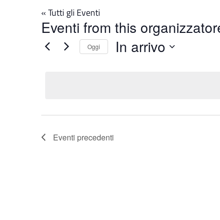
« Tutti gli Eventi
Eventi from this organizzator
In arrivo
Oggi
Seleziona
la
data.
Eventi
precedenti