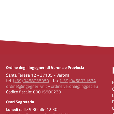
Ordine degli Ingegneri di Verona e Provincia
Santa Teresa 12 - 37135 - Verona
tel.
(+39) 0458035959
- fax
(+39) 0458031634
ordine@ingegneri.vr.it
-
ordine.verona@ingpec.eu
Codice fiscale:
80015800230
Orari Segreteria
dalle 9.30 alle 12.30
Lunedì