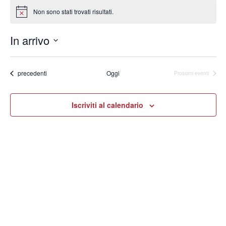
Non sono stati trovati risultati.
Notice
In arrivo
Seleziona
la
data.
Eventi
precedenti
Oggi
Prossimi eventi
Iscriviti al calendario