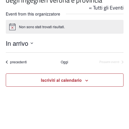
degli Ingegneri Verona e provincia
« Tutti gli Eventi
Eventi from this organizzatore
Non sono stati trovati risultati.
Notice
In arrivo
Seleziona
la
data.
Eventi
precedenti
Oggi
Prossimi eventi
Iscriviti al calendario