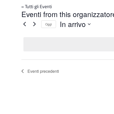
« Tutti gli Eventi
Eventi from this organizzator
In arrivo
Oggi
Seleziona
la
data.
Eventi
precedenti