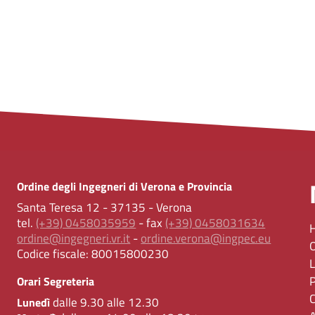
Ordine degli Ingegneri di Verona e Provincia
Santa Teresa 12 - 37135 - Verona
tel.
(+39) 0458035959
- fax
(+39) 0458031634
ordine@ingegneri.vr.it
-
ordine.verona@ingpec.eu
Codice fiscale:
80015800230
Orari Segreteria
dalle 9.30 alle 12.30
Lunedì