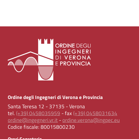
Ordine degli Ingegneri di Verona e Provincia
Santa Teresa 12 - 37135 - Verona
tel.
(+39) 0458035959
- fax
(+39) 0458031634
ordine@ingegneri.vr.it
-
ordine.verona@ingpec.eu
Codice fiscale:
80015800230
Orari Segreteria