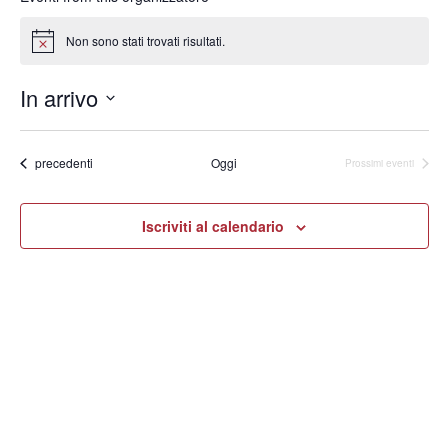
Non sono stati trovati risultati.
Notice
In arrivo
Seleziona
la
data.
Eventi
precedenti
Oggi
Prossimi eventi
Iscriviti al calendario