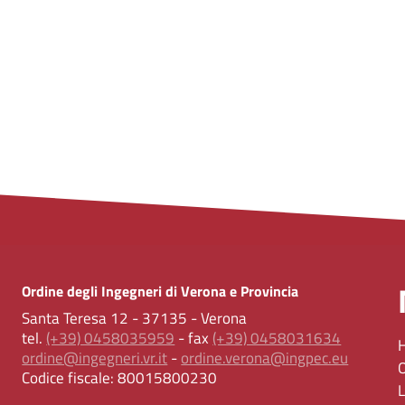
Ordine degli Ingegneri di Verona e Provincia
Santa Teresa 12 - 37135 - Verona
tel.
(+39) 0458035959
- fax
(+39) 0458031634
ordine@ingegneri.vr.it
-
ordine.verona@ingpec.eu
Codice fiscale:
80015800230