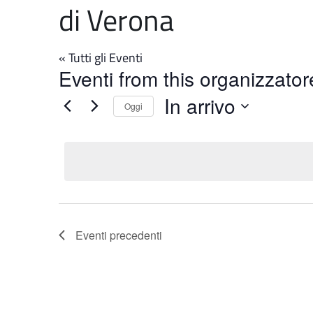
di Verona
« Tutti gli Eventi
Eventi from this organizzator
In arrivo
Oggi
Seleziona
la
data.
Eventi
precedenti