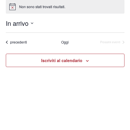
Non sono stati trovati risultati.
Notice
In arrivo
Seleziona
la
data.
Eventi
precedenti
Oggi
Prossimi eventi
Iscriviti al calendario