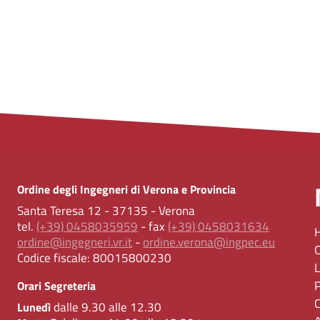
Ordine degli Ingegneri di Verona e Provincia
Santa Teresa 12 - 37135 - Verona
tel.
(+39) 0458035959
- fax
(+39) 0458031634
ordine@ingegneri.vr.it
-
ordine.verona@ingpec.eu
Codice fiscale:
80015800230
Orari Segreteria
dalle 9.30 alle 12.30
Lunedì