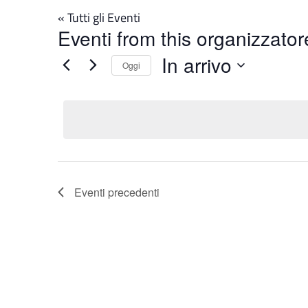
« Tutti gli Eventi
Eventi from this organizzator
In arrivo
Oggi
Seleziona
la
data.
Eventi
precedenti