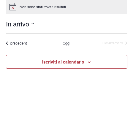
Non sono stati trovati risultati.
Notice
In arrivo
Seleziona
la
data.
Eventi
precedenti
Oggi
Prossimi eventi
Iscriviti al calendario