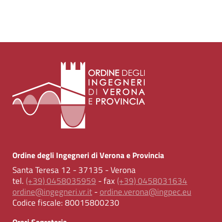
Ordine degli Ingegneri di Verona e Provincia
Santa Teresa 12 - 37135 - Verona
tel.
(+39) 0458035959
- fax
(+39) 0458031634
ordine@ingegneri.vr.it
-
ordine.verona@ingpec.eu
Codice fiscale:
80015800230
Orari Segreteria