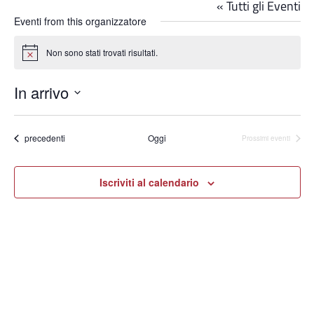
« Tutti gli Eventi
Eventi from this organizzatore
Non sono stati trovati risultati.
Notice
In arrivo
Seleziona
la
data.
Eventi
precedenti
Oggi
Prossimi eventi
Iscriviti al calendario