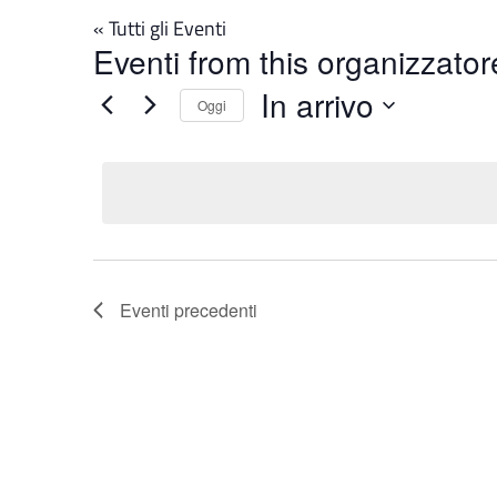
« Tutti gli Eventi
Eventi from this organizzator
In arrivo
Oggi
Seleziona
la
data.
Eventi
precedenti