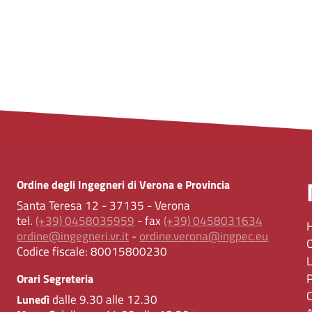
Ordine degli Ingegneri di Verona e Provincia
Santa Teresa 12 - 37135 - Verona
tel.
(+39) 0458035959
- fax
(+39) 0458031634
ordine@ingegneri.vr.it
-
ordine.verona@ingpec.eu
Codice fiscale:
80015800230
Orari Segreteria
dalle 9.30 alle 12.30
Lunedì