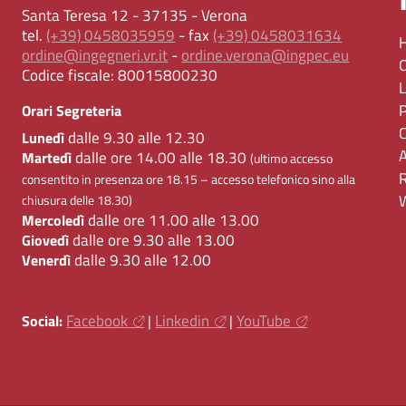
Santa Teresa 12 - 37135 - Verona
tel.
(+39) 0458035959
- fax
(+39) 0458031634
ordine@ingegneri.vr.it
-
ordine.verona@ingpec.eu
Codice fiscale:
80015800230
Orari Segreteria
dalle 9.30 alle 12.30
Lunedì
dalle ore 14.00 alle 18.30
Martedì
(ultimo accesso
consentito in presenza ore 18.15 – accesso telefonico sino alla
chiusura delle 18.30)
dalle ore 11.00 alle 13.00
Mercoledì
dalle ore 9.30 alle 13.00
Giovedì
dalle 9.30 alle 12.00
Venerdì
Facebook
Linkedin
YouTube
Social:
|
|