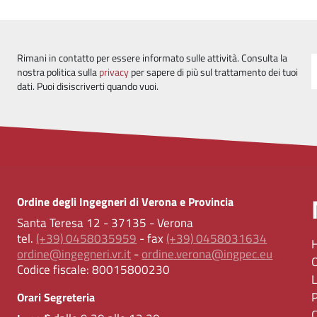
Rimani in contatto per essere informato sulle attività. Consulta la
nostra politica sulla
privacy
per sapere di più sul trattamento dei tuoi
dati. Puoi disiscriverti quando vuoi.
Ordine degli Ingegneri di Verona e Provincia
Santa Teresa 12 - 37135 - Verona
tel.
(+39) 0458035959
- fax
(+39) 0458031634
ordine@ingegneri.vr.it
-
ordine.verona@ingpec.eu
Codice fiscale:
80015800230
Orari Segreteria