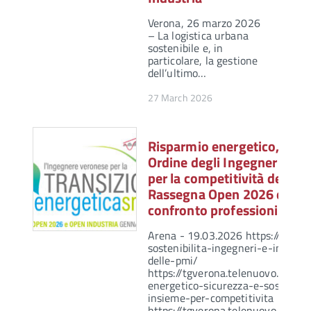
Verona, 26 marzo 2026
– La logistica urbana
sostenibile e, in
particolare, la gestione
dell’ultimo…
27 March 2026
Risparmio energetico, sicur
Ordine degli Ingegneri e C
per la competitività delle P
Rassegna Open 2026 e Open
confronto professionisti, im
Arena - 19.03.2026 https://www.
sostenibilita-ingegneri-e-imprese
delle-pmi/
https://tgverona.telenuovo.it/e
energetico-sicurezza-e-sostenibil
insieme-per-competitivita Serviz
https://tgverona.telenuovo.it/at