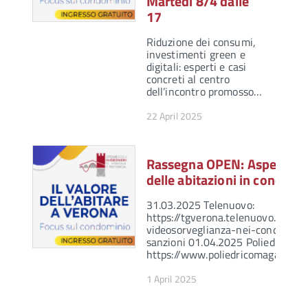
Martedì 8/4 dalle
17
Riduzione dei consumi,
investimenti green e
digitali: esperti e casi
concreti al centro
dell’incontro promosso…
22 April 2025
Rassegna OPEN: Aspetti lega
delle abitazioni in condom
31.03.2025 Telenuovo:
https://tgverona.telenuovo.it/at
videosorveglianza-nei-condomini-
sanzioni 01.04.2025 Poliedrico M
https://www.poliedricomagazine.i
1 April 2025