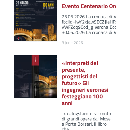
Evento Centenario Ordine I
25.05.2026 La cronaca di Verona:
fbclid=IwY2xjawSECZJleHRuA
vWFZqq9Cod_g Verona Economia: h
30.05.2026 La cronaca di Verona:
3 June 2026
«Interpreti del
presente,
progettisti del
futuro» Gli
ingegneri veronesi
festeggiano 100
anni
Tra «Ingstar» e racconto
di grandi opere dal Mose
a Porta Borsari: il libro
che…