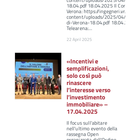
content/uploads/2025/04/LAren
18.04.pdf 18.04.2025 Il Corriere d
Verona: https://ingegneri.vr.it/wp-
content/uploads/2025/04/Corrie
di-Verona-18.04.pdf 18.04.2025
Telearena:…
22 April 2025
«Incentivi e
semplificazioni,
solo così può
rinascere
l’interesse verso
l’investimento
immobiliare» –
17.04.2025
Il focus sull'abitare
nell'ultimo evento della
rassegna Open
organizzata dall'Ordine