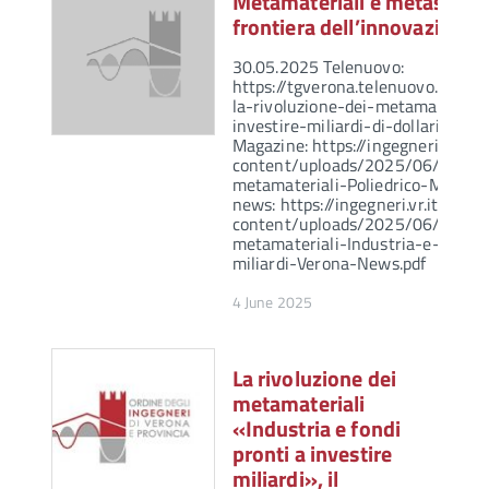
Metamateriali e metastrutt
frontiera dell’innovazione
30.05.2025 Telenuovo:
https://tgverona.telenuovo.it/e
la-rivoluzione-dei-metamateriali
investire-miliardi-di-dollari 04.0
Magazine: https://ingegneri.vr.it/
content/uploads/2025/06/La-rivo
metamateriali-Poliedrico-Magazi
news: https://ingegneri.vr.it/wp-
content/uploads/2025/06/La-rivo
metamateriali-Industria-e-fondi-
miliardi-Verona-News.pdf
4 June 2025
La rivoluzione dei
metamateriali
«Industria e fondi
pronti a investire
miliardi», il