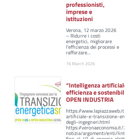
professionisti,
imprese e
istituzioni
Verona, 12 marzo 2026
– Ridurre i costi
energetici, migliorare
l’efficienza dei processi e
rafforzare…
16 March 2026
“Intelligenza artificiale per
efficienza e sostenibilit
OPEN INDUSTRIA
https://www.lapiazzaweb.it/news
artificiale-e-transizione-energet
degli-ingegneri.html
https://veronaeconomia.it/2026/
notizia/argomenti/enti/lintelligen
fino-al-40-di-energia-elettrica-