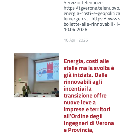
Servizio Telenuovo:
https://tgverona.telenuovo.it/at
energia-costi-e-geopolitica-le-so
lemergenza https://www.veronan
bollette-alle-rinnovabili-il-nod
10.04.2026
10 April 2026
Energia, costi alle
stelle ma la svolta è
già iniziata. Dalle
rinnovabili agli
incentivi la
transizione offre
nuove leve a
imprese e territori
all’Ordine degli
Ingegneri di Verona
e Provincia,