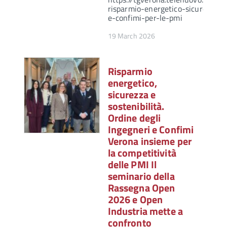
risparmio-energetico-sicurezza-so
e-confimi-per-le-pmi
19 March 2026
Risparmio
energetico,
sicurezza e
sostenibilità.
Ordine degli
Ingegneri e Confimi
Verona insieme per
la competitività
delle PMI Il
seminario della
Rassegna Open
2026 e Open
Industria mette a
confronto