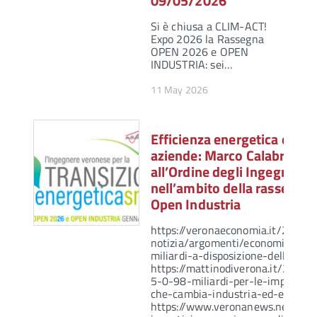
09/05/2026
Si è chiusa a CLIM-ACT!
Expo 2026 la Rassegna
OPEN 2026 e OPEN
INDUSTRIA: sei…
11 May 2026
Efficienza energetica e ince
aziende: Marco Calabrò del
all’Ordine degli Ingegneri 
nell’ambito della rassegn
Open Industria
https://veronaeconomia.it/2026/
notizia/argomenti/economia/tran
miliardi-a-disposizione-delle-imp
https://mattinodiverona.it/2026/
5-0-98-miliardi-per-le-imprese-a
che-cambia-industria-ed-energia
https://www.veronanews.net/nuo