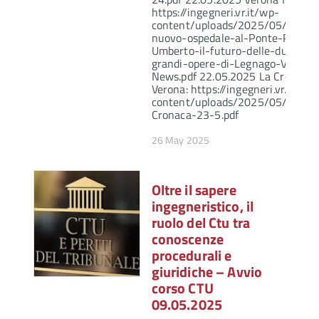
https://ingegneri.vr.it/wp-
content/uploads/2025/05/Dal-
nuovo-ospedale-al-Ponte-Princip
Umberto-il-futuro-delle-due-
grandi-opere-di-Legnago-Verona
News.pdf 22.05.2025 La Cronaca 
Verona: https://ingegneri.vr.it/wp-
content/uploads/2025/05/La-
Cronaca-23-5.pdf
26 May 2025
Oltre il sapere
ingegneristico, il
ruolo del Ctu tra
conoscenze
procedurali e
giuridiche – Avvio
corso CTU
09.05.2025