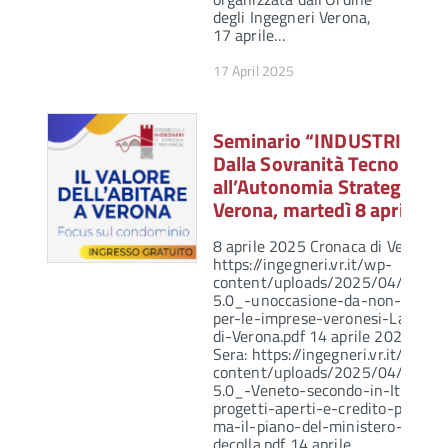
degli Ingegneri Verona,
17 aprile…
17 April 2025
Seminario “INDUSTRIA 5.0
Dalla Sovranità Tecnologic
all’Autonomia Strategica” 
Verona, martedì 8 aprile 2
8 aprile 2025 Cronaca di Verona:
https://ingegneri.vr.it/wp-
content/uploads/2025/04/Transi
5.0_-unoccasione-da-non-perder
per-le-imprese-veronesi-La-Cron
di-Verona.pdf 14 aprile 2025 Ver
Sera: https://ingegneri.vr.it/wp-
content/uploads/2025/04/Transi
5.0_-Veneto-secondo-in-Italia-pe
progetti-aperti-e-credito-prenota
ma-il-piano-del-ministero-non-
decolla.pdf 14 aprile…