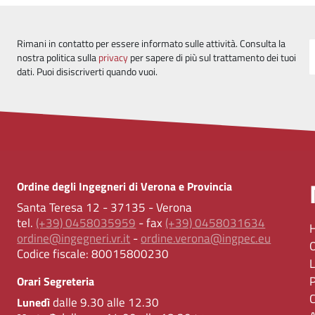
Rimani in contatto per essere informato sulle attività. Consulta la
nostra politica sulla
privacy
per sapere di più sul trattamento dei tuoi
dati. Puoi disiscriverti quando vuoi.
Ordine degli Ingegneri di Verona e Provincia
Santa Teresa 12 - 37135 - Verona
tel.
(+39) 0458035959
- fax
(+39) 0458031634
ordine@ingegneri.vr.it
-
ordine.verona@ingpec.eu
Codice fiscale:
80015800230
Orari Segreteria
dalle 9.30 alle 12.30
Lunedì