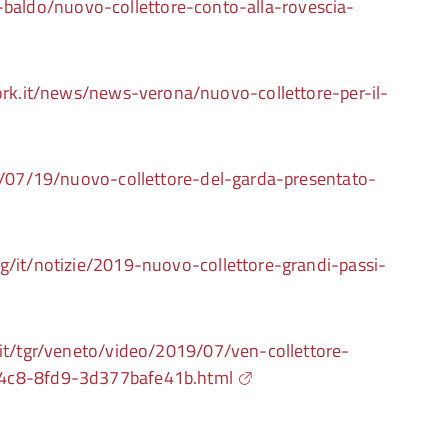
da-baldo/nuovo-collettore-conto-alla-rovescia-
work.it/news/news-verona/nuovo-collettore-per-il-
9/07/19/nuovo-collettore-del-garda-presentato-
g/it/notizie/2019-nuovo-collettore-grandi-passi-
it/tgr/veneto/video/2019/07/ven-collettore-
44c8-8fd9-3d377bafe41b.html