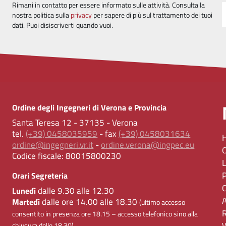
Rimani in contatto per essere informato sulle attività. Consulta la
nostra politica sulla
privacy
per sapere di più sul trattamento dei tuoi
dati. Puoi disiscriverti quando vuoi.
Ordine degli Ingegneri di Verona e Provincia
Santa Teresa 12 - 37135 - Verona
tel.
(+39) 0458035959
- fax
(+39) 0458031634
ordine@ingegneri.vr.it
-
ordine.verona@ingpec.eu
Codice fiscale:
80015800230
Orari Segreteria
dalle 9.30 alle 12.30
Lunedì
dalle ore 14.00 alle 18.30
Martedì
(ultimo accesso
consentito in presenza ore 18.15 – accesso telefonico sino alla
chiusura delle 18.30)