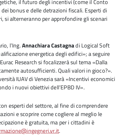
getiche, il futuro degli incentivi (come il Conto
dei bonus e delle detrazioni fiscali. Esperti di
ri, si alterneranno per approfondire gli scenari
io, l’Ing.
Annachiara Castagna
di Logical Soft
alificazione energetica degli edifici»; a seguire
i Eurac Research si focalizzerà sul tema «Dalla
camente autosufficienti. Quali valori in gioco?».
versità IUAV di Venezia sarà «Incentivi economici
ondo i nuovi obiettivi dell’EPBD IV».
on esperti del settore, al fine di comprendere
azioni e scoprire come cogliere al meglio le
ipazione è gratuita, ma per i cittadini è
rmazione@ingegneri.vr.it
.