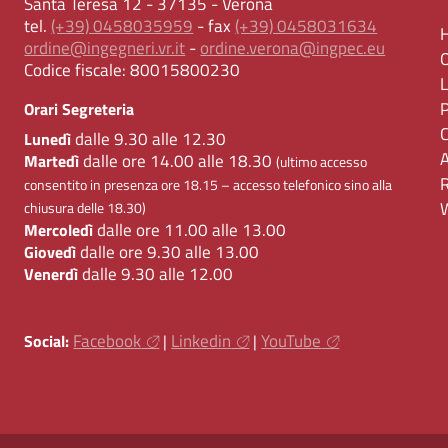
Santa Teresa 12 - 37135 - Verona
tel.
(+39) 0458035959
- fax
(+39) 0458031634
ordine@ingegneri.vr.it
-
ordine.verona@ingpec.eu
Codice fiscale:
80015800230
Orari Segreteria
dalle 9.30 alle 12.30
Lunedì
dalle ore 14.00 alle 18.30
Martedì
(ultimo accesso
consentito in presenza ore 18.15 – accesso telefonico sino alla
chiusura delle 18.30)
dalle ore 11.00 alle 13.00
Mercoledì
dalle ore 9.30 alle 13.00
Giovedì
dalle 9.30 alle 12.00
Venerdì
Facebook
Linkedin
YouTube
Social:
|
|