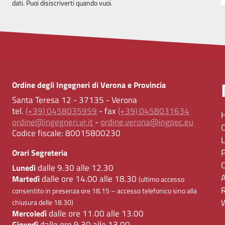
dati. Puoi disiscriverti quando vuoi.
Ordine degli Ingegneri di Verona e Provincia
Santa Teresa 12 - 37135 - Verona
tel.
(+39) 0458035959
- fax
(+39) 0458031634
ordine@ingegneri.vr.it
-
ordine.verona@ingpec.eu
Codice fiscale:
80015800230
Orari Segreteria
dalle 9.30 alle 12.30
Lunedì
dalle ore 14.00 alle 18.30
Martedì
(ultimo accesso
consentito in presenza ore 18.15 – accesso telefonico sino alla
chiusura delle 18.30)
dalle ore 11.00 alle 13.00
Mercoledì
dalle ore 9.30 alle 13.00
Giovedì