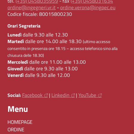
tel.
(+39) 0458035959
- fax
(+39) 0458031634
ordine@ingegneri.vr.it
-
ordine.verona@ingpec.eu
Codice fiscale:
80015800230
Orari Segreteria
dalle 9.30 alle 12.30
Lunedì
dalle ore 14.00 alle 18.30
Martedì
(ultimo accesso
consentito in presenza ore 18.15 – accesso telefonico sino alla
chiusura delle 18.30)
dalle ore 11.00 alle 13.00
Mercoledì
dalle ore 9.30 alle 13.00
Giovedì
dalle 9.30 alle 12.00
Venerdì
Facebook
Linkedin
YouTube
Social:
|
|
Menu
HOMEPAGE
ORDINE