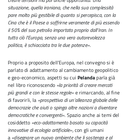
creare tensioni ma poi anche opportunità. Una
situazione, quella iraniana, che nella sua complessità
pare molto più gestibile di quanto si percepisca, con la
Cina che è il Paese a soffrirne veramente di più essendo
il 50% del suo petrolio importato proprio dall’Iran. In
tutto ciò l’Europa, senza una vera autorevolezza
politica, è schiacciata tra le due potenze»
.
Proprio a proposito dell’Europa, nel convegno si è
parlato di adattamento al cambiamento geopolitico
e geo-economico, aspetti su cui
Pelanda
parla già
nel libro riconoscendo
«la priorità di creare mercati
più grandi e con le stesse regole»
e rimarcando, al fine
di favorirli, la
«prospettiva di un’alleanza globale delle
democrazie che aiuti o spinga altre nazioni a diventare
democratiche e convergenti»
. Spazio anche ai temi del
cosiddetto
«eco-adattamento basato su capacità
innovative di ecologia artificiale»,
con gli umani
a
«disegnare un nuovo ambiente che li sostenga e al