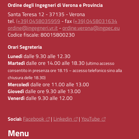
Ordine degli Ingegneri di Verona e Provincia
Santa Teresa 12 - 37135 - Verona
tel.
(+39) 0458035959
- fax
(+39) 0458031634
ordine@ingegneri.vr.it
-
ordine.verona@ingpec.eu
Codice fiscale:
80015800230
Orari Segreteria
dalle 9.30 alle 12.30
Lunedì
dalle ore 14.00 alle 18.30
Martedì
(ultimo accesso
consentito in presenza ore 18.15 – accesso telefonico sino alla
chiusura delle 18.30)
dalle ore 11.00 alle 13.00
Mercoledì
dalle ore 9.30 alle 13.00
Giovedì
dalle 9.30 alle 12.00
Venerdì
Facebook
Linkedin
YouTube
Social:
|
|
Menu