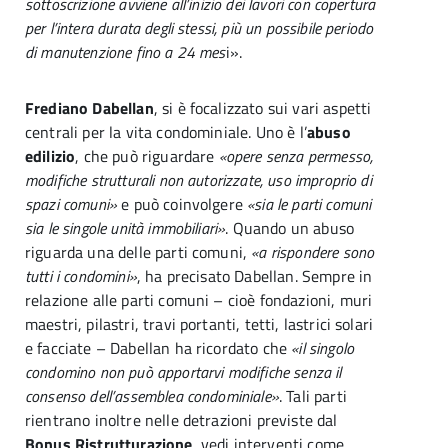
sottoscrizione avviene all’inizio dei lavori con copertura
per l’intera durata degli stessi, più un possibile periodo
di manutenzione fino a 24 mes
i».
Frediano Dabellan
, si è focalizzato sui vari aspetti
centrali per la vita condominiale. Uno è l’
abuso
edilizio
, che può riguardare
«opere senza permesso,
modifiche strutturali non autorizzate, uso improprio di
spazi comuni»
e può coinvolgere
«sia le parti comuni
sia le singole unità immobiliari»
. Quando un abuso
riguarda una delle parti comuni,
«a rispondere sono
tutti i condomini»
, ha precisato Dabellan. Sempre in
relazione alle parti comuni – cioè fondazioni, muri
maestri, pilastri, travi portanti, tetti, lastrici solari
e facciate – Dabellan ha ricordato che
«il singolo
condomino non può apportarvi modifiche senza il
consenso dell’assemblea condominiale»
. Tali parti
rientrano inoltre nelle detrazioni previste dal
Bonus Ristrutturazione
, vedi interventi come