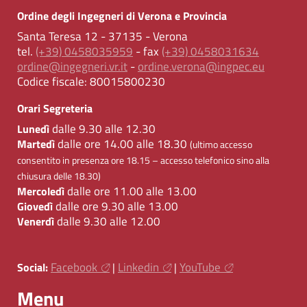
Ordine degli Ingegneri di Verona e Provincia
Santa Teresa 12 - 37135 - Verona
tel.
(+39) 0458035959
- fax
(+39) 0458031634
ordine@ingegneri.vr.it
-
ordine.verona@ingpec.eu
Codice fiscale:
80015800230
Orari Segreteria
dalle 9.30 alle 12.30
Lunedì
dalle ore 14.00 alle 18.30
Martedì
(ultimo accesso
consentito in presenza ore 18.15 – accesso telefonico sino alla
chiusura delle 18.30)
dalle ore 11.00 alle 13.00
Mercoledì
dalle ore 9.30 alle 13.00
Giovedì
dalle 9.30 alle 12.00
Venerdì
Facebook
Linkedin
YouTube
Social:
|
|
Menu