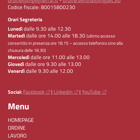
ordine@ingegneri.vr.it
-
ordine.verona@ingpec.eu
Codice fiscale:
80015800230
Orari Segreteria
dalle 9.30 alle 12.30
Lunedì
dalle ore 14.00 alle 18.30
Martedì
(ultimo accesso
consentito in presenza ore 18.15 – accesso telefonico sino alla
chiusura delle 18.30)
dalle ore 11.00 alle 13.00
Mercoledì
dalle ore 9.30 alle 13.00
Giovedì
dalle 9.30 alle 12.00
Venerdì
Facebook
Linkedin
YouTube
Social:
|
|
Menu
HOMEPAGE
ORDINE
LAVORO