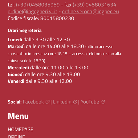
tel.
(+39) 0458035959
- fax
(+39) 0458031634
ordine@ingegneri.vr.it
-
ordine.verona@ingpec.eu
Codice fiscale:
80015800230
Orari Segreteria
dalle 9.30 alle 12.30
Lunedì
dalle ore 14.00 alle 18.30
Martedì
(ultimo accesso
consentito in presenza ore 18.15 – accesso telefonico sino alla
chiusura delle 18.30)
dalle ore 11.00 alle 13.00
Mercoledì
dalle ore 9.30 alle 13.00
Giovedì
dalle 9.30 alle 12.00
Venerdì
Facebook
Linkedin
YouTube
Social:
|
|
Menu
HOMEPAGE
ORDINE