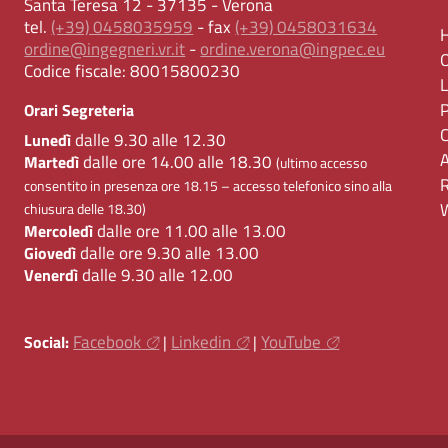
Santa Teresa 12 - 37135 - Verona
tel.
(+39) 0458035959
- fax
(+39) 0458031634
ordine@ingegneri.vr.it
-
ordine.verona@ingpec.eu
Codice fiscale:
80015800230
Orari Segreteria
dalle 9.30 alle 12.30
Lunedì
dalle ore 14.00 alle 18.30
Martedì
(ultimo accesso
consentito in presenza ore 18.15 – accesso telefonico sino alla
chiusura delle 18.30)
dalle ore 11.00 alle 13.00
Mercoledì
dalle ore 9.30 alle 13.00
Giovedì
dalle 9.30 alle 12.00
Venerdì
Facebook
Linkedin
YouTube
Social:
|
|