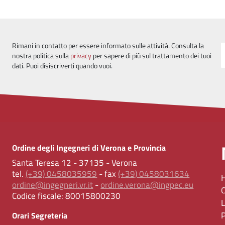
Rimani in contatto per essere informato sulle attività. Consulta la
nostra politica sulla
privacy
per sapere di più sul trattamento dei tuoi
dati. Puoi disiscriverti quando vuoi.
Ordine degli Ingegneri di Verona e Provincia
Santa Teresa 12 - 37135 - Verona
tel.
(+39) 0458035959
- fax
(+39) 0458031634
ordine@ingegneri.vr.it
-
ordine.verona@ingpec.eu
Codice fiscale:
80015800230
Orari Segreteria