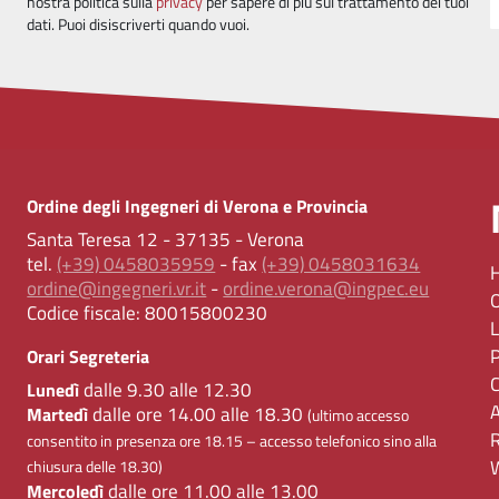
nostra politica sulla
privacy
per sapere di più sul trattamento dei tuoi
dati. Puoi disiscriverti quando vuoi.
Ordine degli Ingegneri di Verona e Provincia
Santa Teresa 12 - 37135 - Verona
tel.
(+39) 0458035959
- fax
(+39) 0458031634
ordine@ingegneri.vr.it
-
ordine.verona@ingpec.eu
Codice fiscale:
80015800230
Orari Segreteria
dalle 9.30 alle 12.30
Lunedì
dalle ore 14.00 alle 18.30
Martedì
(ultimo accesso
consentito in presenza ore 18.15 – accesso telefonico sino alla
chiusura delle 18.30)
dalle ore 11.00 alle 13.00
Mercoledì