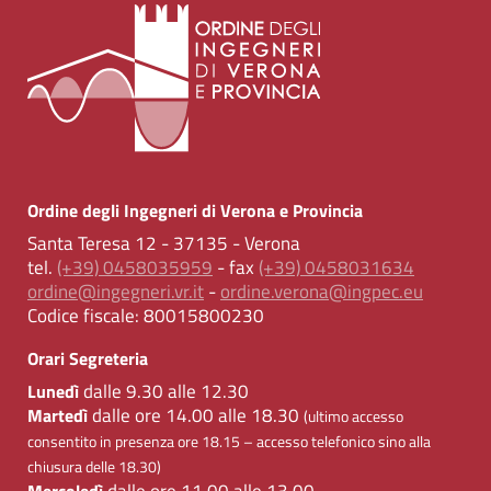
Ordine degli Ingegneri di Verona e Provincia
Santa Teresa 12 - 37135 - Verona
tel.
(+39) 0458035959
- fax
(+39) 0458031634
ordine@ingegneri.vr.it
-
ordine.verona@ingpec.eu
Codice fiscale:
80015800230
Orari Segreteria
dalle 9.30 alle 12.30
Lunedì
dalle ore 14.00 alle 18.30
Martedì
(ultimo accesso
consentito in presenza ore 18.15 – accesso telefonico sino alla
chiusura delle 18.30)
dalle ore 11.00 alle 13.00
Mercoledì