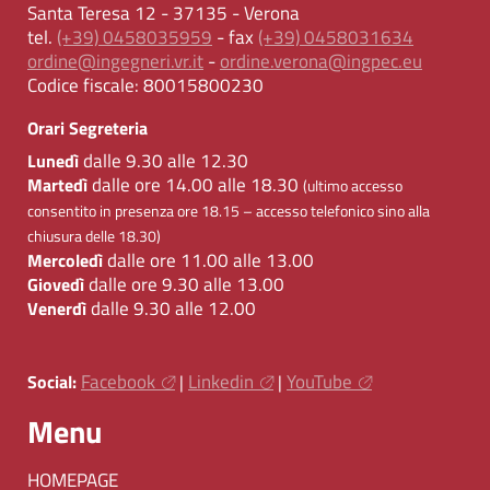
Santa Teresa 12 - 37135 - Verona
tel.
(+39) 0458035959
- fax
(+39) 0458031634
ordine@ingegneri.vr.it
-
ordine.verona@ingpec.eu
Codice fiscale:
80015800230
Orari Segreteria
dalle 9.30 alle 12.30
Lunedì
dalle ore 14.00 alle 18.30
Martedì
(ultimo accesso
consentito in presenza ore 18.15 – accesso telefonico sino alla
chiusura delle 18.30)
dalle ore 11.00 alle 13.00
Mercoledì
dalle ore 9.30 alle 13.00
Giovedì
dalle 9.30 alle 12.00
Venerdì
Facebook
Linkedin
YouTube
Social:
|
|
Menu
HOMEPAGE