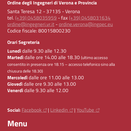
Ordine degli Ingegneri di Verona e Provincia
Santa Teresa 12 - 37135 - Verona
tel.
(+39) 0458035959
- fax
(+39) 0458031634
ordine@ingegneri.vr.it
-
ordine.verona@ingpec.eu
Codice fiscale:
80015800230
Orari Segreteria
dalle 9.30 alle 12.30
Lunedì
dalle ore 14.00 alle 18.30
Martedì
(ultimo accesso
consentito in presenza ore 18.15 – accesso telefonico sino alla
chiusura delle 18.30)
dalle ore 11.00 alle 13.00
Mercoledì
dalle ore 9.30 alle 13.00
Giovedì
dalle 9.30 alle 12.00
Venerdì
Facebook
Linkedin
YouTube
Social:
|
|
Menu