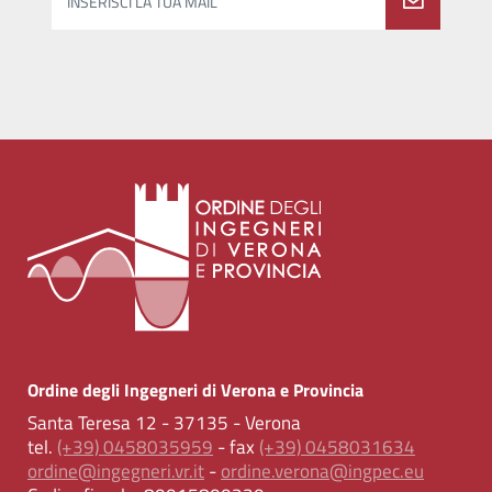
INSERISCI LA TUA MAIL
Ordine degli Ingegneri di Verona e Provincia
Santa Teresa 12 - 37135 - Verona
tel.
(+39) 0458035959
- fax
(+39) 0458031634
ordine@ingegneri.vr.it
-
ordine.verona@ingpec.eu