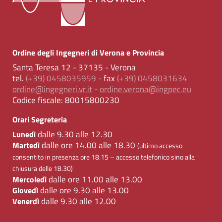
Ordine degli Ingegneri di Verona e Provincia
Santa Teresa 12 - 37135 - Verona
tel.
(+39) 0458035959
- fax
(+39) 0458031634
ordine@ingegneri.vr.it
-
ordine.verona@ingpec.eu
Codice fiscale:
80015800230
Orari Segreteria
dalle 9.30 alle 12.30
Lunedì
dalle ore 14.00 alle 18.30
Martedì
(ultimo accesso
consentito in presenza ore 18.15 – accesso telefonico sino alla
chiusura delle 18.30)
dalle ore 11.00 alle 13.00
Mercoledì
dalle ore 9.30 alle 13.00
Giovedì
dalle 9.30 alle 12.00
Venerdì