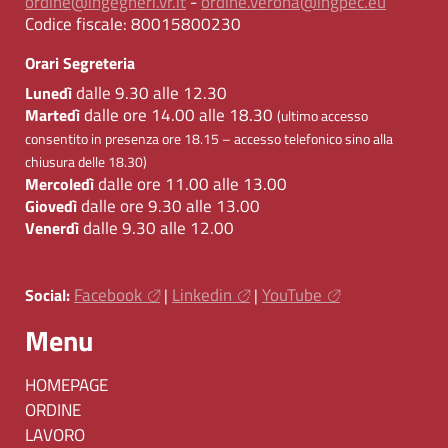
ordine@ingegneri.vr.it
-
ordine.verona@ingpec.eu
Codice fiscale:
80015800230
Orari Segreteria
dalle 9.30 alle 12.30
Lunedì
dalle ore 14.00 alle 18.30
Martedì
(ultimo accesso
consentito in presenza ore 18.15 – accesso telefonico sino alla
chiusura delle 18.30)
dalle ore 11.00 alle 13.00
Mercoledì
dalle ore 9.30 alle 13.00
Giovedì
dalle 9.30 alle 12.00
Venerdì
Facebook
Linkedin
YouTube
Social:
|
|
Menu
HOMEPAGE
ORDINE
LAVORO