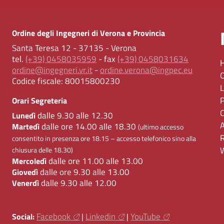
Ordine degli Ingegneri di Verona e Provincia
Santa Teresa 12 - 37135 - Verona
tel.
(+39) 0458035959
- fax
(+39) 0458031634
ordine@ingegneri.vr.it
-
ordine.verona@ingpec.eu
Codice fiscale:
80015800230
Orari Segreteria
dalle 9.30 alle 12.30
Lunedì
dalle ore 14.00 alle 18.30
Martedì
(ultimo accesso
consentito in presenza ore 18.15 – accesso telefonico sino alla
chiusura delle 18.30)
dalle ore 11.00 alle 13.00
Mercoledì
dalle ore 9.30 alle 13.00
Giovedì
dalle 9.30 alle 12.00
Venerdì
Facebook
Linkedin
YouTube
Social:
|
|