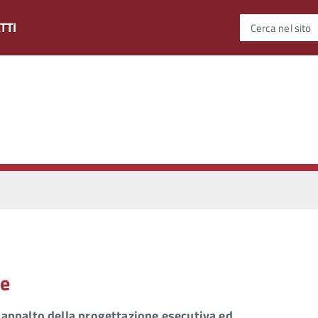
TTI
Cerca nel sito
le
’appalto della progettazione esecutiva ed