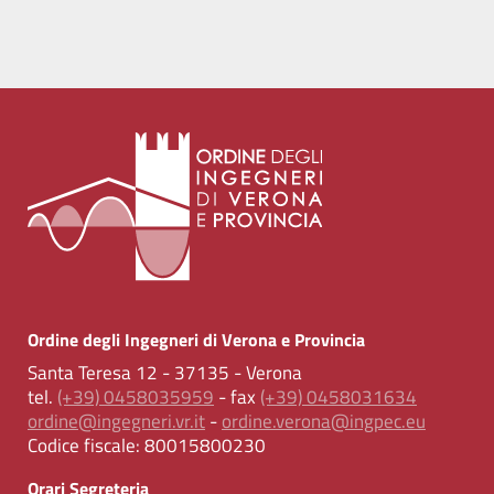
Ordine degli Ingegneri di Verona e Provincia
Santa Teresa 12 - 37135 - Verona
tel.
(+39) 0458035959
- fax
(+39) 0458031634
ordine@ingegneri.vr.it
-
ordine.verona@ingpec.eu
Codice fiscale:
80015800230
Orari Segreteria