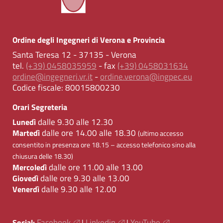
Ordine degli Ingegneri di Verona e Provincia
Santa Teresa 12 - 37135 - Verona
tel.
(+39) 0458035959
- fax
(+39) 0458031634
ordine@ingegneri.vr.it
-
ordine.verona@ingpec.eu
Codice fiscale:
80015800230
Orari Segreteria
dalle 9.30 alle 12.30
Lunedì
dalle ore 14.00 alle 18.30
Martedì
(ultimo accesso
consentito in presenza ore 18.15 – accesso telefonico sino alla
chiusura delle 18.30)
dalle ore 11.00 alle 13.00
Mercoledì
dalle ore 9.30 alle 13.00
Giovedì
dalle 9.30 alle 12.00
Venerdì
Facebook
Linkedin
YouTube
Social:
|
|