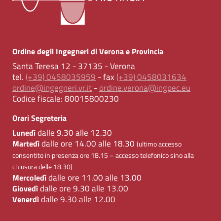
Ordine degli Ingegneri di Verona e Provincia
Santa Teresa 12 - 37135 - Verona
tel.
(+39) 0458035959
- fax
(+39) 0458031634
ordine@ingegneri.vr.it
-
ordine.verona@ingpec.eu
Codice fiscale:
80015800230
Orari Segreteria
dalle 9.30 alle 12.30
Lunedì
dalle ore 14.00 alle 18.30
Martedì
(ultimo accesso
consentito in presenza ore 18.15 – accesso telefonico sino alla
chiusura delle 18.30)
dalle ore 11.00 alle 13.00
Mercoledì
dalle ore 9.30 alle 13.00
Giovedì
dalle 9.30 alle 12.00
Venerdì