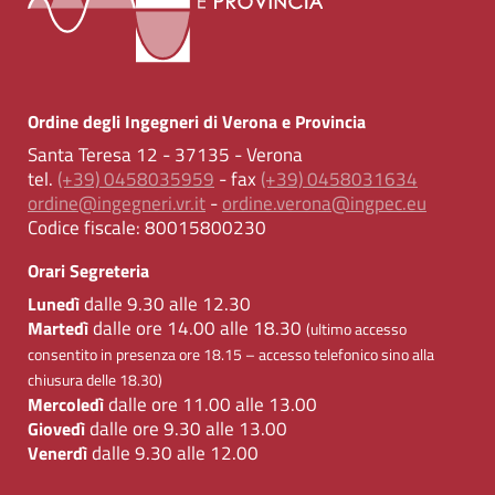
Ordine degli Ingegneri di Verona e Provincia
Santa Teresa 12 - 37135 - Verona
tel.
(+39) 0458035959
- fax
(+39) 0458031634
ordine@ingegneri.vr.it
-
ordine.verona@ingpec.eu
Codice fiscale:
80015800230
Orari Segreteria
dalle 9.30 alle 12.30
Lunedì
dalle ore 14.00 alle 18.30
Martedì
(ultimo accesso
consentito in presenza ore 18.15 – accesso telefonico sino alla
chiusura delle 18.30)
dalle ore 11.00 alle 13.00
Mercoledì
dalle ore 9.30 alle 13.00
Giovedì
dalle 9.30 alle 12.00
Venerdì