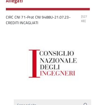
Allegati
[527
CIRC CNI 71-Prot CNI 9488U-21.07.23-
KB]
CREDITI INCAGLIATI
Cerca nel sito