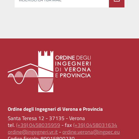
Ordine degli Ingegneri di Verona e Provincia
Santa Teresa 12 - 37135 - Verona
tel.
(+39) 0458035959
- fax
(+39) 0458031634
ordine@ingegneri.vr.it
-
ordine.verona@ingpec.eu
Codice fiscale:
80015800230