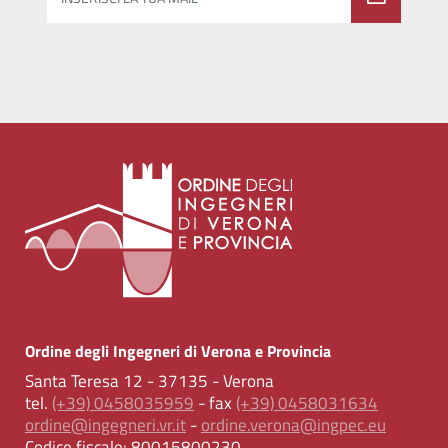
Ordine degli Ingegneri di Verona e Provincia
Santa Teresa 12 - 37135 - Verona
tel.
(+39) 0458035959
- fax
(+39) 0458031634
ordine@ingegneri.vr.it
-
ordine.verona@ingpec.eu
Codice fiscale:
80015800230