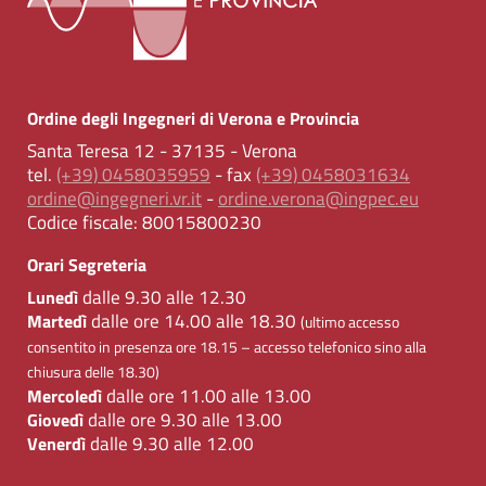
Ordine degli Ingegneri di Verona e Provincia
Santa Teresa 12 - 37135 - Verona
tel.
(+39) 0458035959
- fax
(+39) 0458031634
ordine@ingegneri.vr.it
-
ordine.verona@ingpec.eu
Codice fiscale:
80015800230
Orari Segreteria
dalle 9.30 alle 12.30
Lunedì
dalle ore 14.00 alle 18.30
Martedì
(ultimo accesso
consentito in presenza ore 18.15 – accesso telefonico sino alla
chiusura delle 18.30)
dalle ore 11.00 alle 13.00
Mercoledì
dalle ore 9.30 alle 13.00
Giovedì
dalle 9.30 alle 12.00
Venerdì