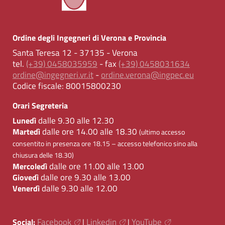
Ordine degli Ingegneri di Verona e Provincia
Santa Teresa 12 - 37135 - Verona
tel.
(+39) 0458035959
- fax
(+39) 0458031634
ordine@ingegneri.vr.it
-
ordine.verona@ingpec.eu
Codice fiscale:
80015800230
Orari Segreteria
dalle 9.30 alle 12.30
Lunedì
dalle ore 14.00 alle 18.30
Martedì
(ultimo accesso
consentito in presenza ore 18.15 – accesso telefonico sino alla
chiusura delle 18.30)
dalle ore 11.00 alle 13.00
Mercoledì
dalle ore 9.30 alle 13.00
Giovedì
dalle 9.30 alle 12.00
Venerdì
Facebook
Linkedin
YouTube
Social:
|
|