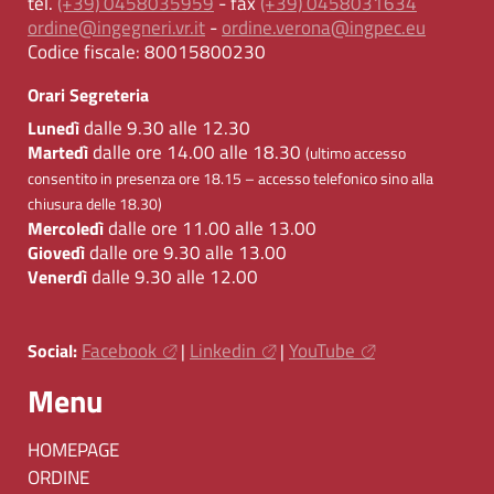
tel.
(+39) 0458035959
- fax
(+39) 0458031634
ordine@ingegneri.vr.it
-
ordine.verona@ingpec.eu
Codice fiscale:
80015800230
Orari Segreteria
dalle 9.30 alle 12.30
Lunedì
dalle ore 14.00 alle 18.30
Martedì
(ultimo accesso
consentito in presenza ore 18.15 – accesso telefonico sino alla
chiusura delle 18.30)
dalle ore 11.00 alle 13.00
Mercoledì
dalle ore 9.30 alle 13.00
Giovedì
dalle 9.30 alle 12.00
Venerdì
Facebook
Linkedin
YouTube
Social:
|
|
Menu
HOMEPAGE
ORDINE