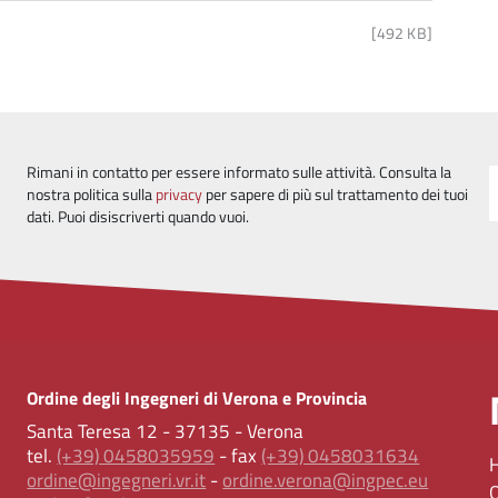
[492 KB]
Rimani in contatto per essere informato sulle attività. Consulta la
nostra politica sulla
privacy
per sapere di più sul trattamento dei tuoi
dati. Puoi disiscriverti quando vuoi.
Ordine degli Ingegneri di Verona e Provincia
Santa Teresa 12 - 37135 - Verona
tel.
(+39) 0458035959
- fax
(+39) 0458031634
ordine@ingegneri.vr.it
-
ordine.verona@ingpec.eu